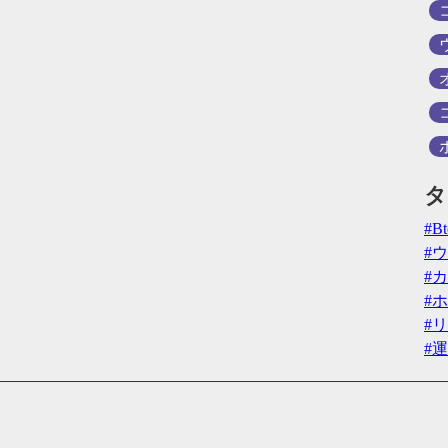
タ
B
ウ
カ
ホ
リ
運