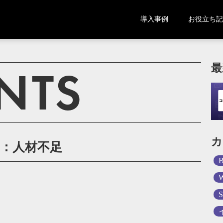
導入事例
お役立ち記
NTS
最
カ
：人材不足